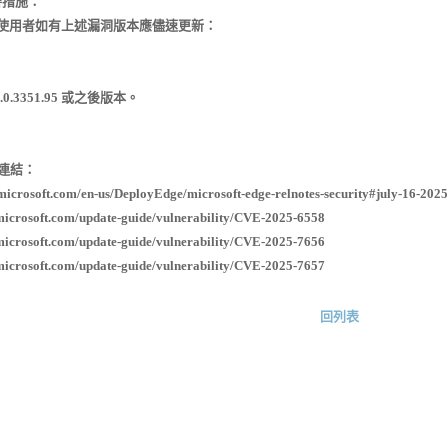
善措施：
者如有上述漏洞版本應儘速更新：
.0.3351.95 或之後版本。
連結：
.microsoft.com/en-us/DeployEdge/microsoft-edge-relnotes-security#july-16-2025
.microsoft.com/update-guide/vulnerability/CVE-2025-6558
.microsoft.com/update-guide/vulnerability/CVE-2025-7656
.microsoft.com/update-guide/vulnerability/CVE-2025-7657
回列表