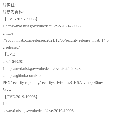
◎備註:
◎參考資料:
【CVE-2021-39935】
1.https://nvd.nist.gov/vuln/detail/cve-2021-39935
2.https
://about.gitlab.com/releases/2021/12/06/security-release-gitlab-14-5-
2-released/
【CVE-
2025-64328】
1.https://nvd.nist.gov/vuln/detail/cve-2025-64328
2.https://github.com/Free
PBX/security-reporting/security/advisories/GHSA-vm9p-46mv-
5xvw
【CVE-2019-19006】
1.htt
ps://nvd.nist.gov/vuln/detail/cve-2019-19006