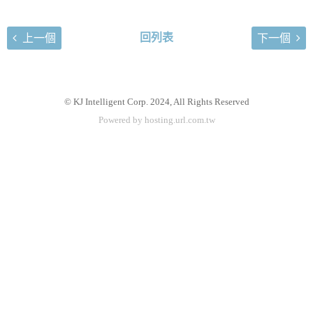
回列表
上一個
下一個
© KJ Intelligent Corp. 2024, All Rights Reserved
Powered by hosting.url.com.tw