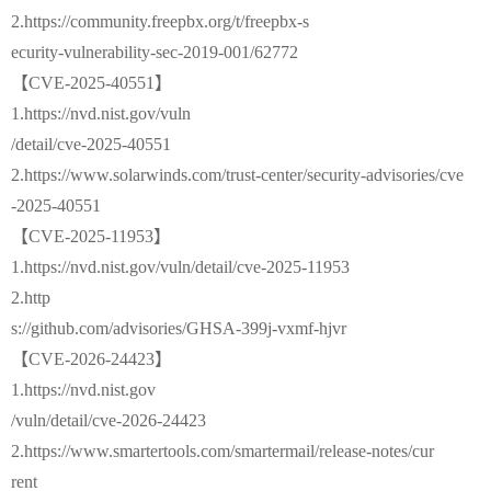
2.https://community.freepbx.org/t/freepbx-s
ecurity-vulnerability-sec-2019-001/62772
【CVE-2025-40551】
1.https://nvd.nist.gov/vuln
/detail/cve-2025-40551
2.https://www.solarwinds.com/trust-center/security-advisories/cve
-2025-40551
【CVE-2025-11953】
1.https://nvd.nist.gov/vuln/detail/cve-2025-11953
2.http
s://github.com/advisories/GHSA-399j-vxmf-hjvr
【CVE-2026-24423】
1.https://nvd.nist.gov
/vuln/detail/cve-2026-24423
2.https://www.smartertools.com/smartermail/release-notes/cur
rent