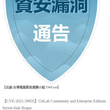
【出處:台灣電腦緊急應變小組 TWCert】
【CVE-2021-39935】GitLab Community and Enterprise Editions
Server-Side Reque