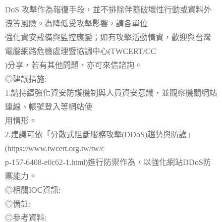
DoS 攻擊作為報復手段，並不排除伴隨破壞性行動或資料外
洩等風險。為降低受攻擊影響，請各單位
強化資安戒備與監控應變；如有攻擊活動情資，歡迎與台灣
電腦網路危機處理暨協調中心(TWCERT/CC
)分享，若有其他問題，亦可來信諮詢。
◎建議措施:
1.請持續強化資安防護機制與人員資安意識，並觀察機關網站
連線、帳號登入等網站使
用情形。
2.建議可依「分散式阻斷服務攻擊(DDoS)趨勢與防護」
(https://www.twcert.org.tw/tw/c
p-157-6408-e0c62-1.html)進行防禦作為，以強化網站DDoS防
禦能力。
◎相關IOC資訊:
◎備註:
◎參考資料: