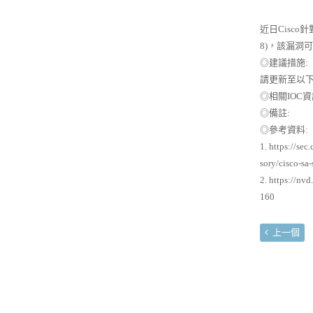
近日Cisco針對
8)，該漏洞
◎建議措施:
請更新至以下版本：C
◎相關IOC資
◎備註:
◎參考資料:
1. https://se
sory/cisco-s
2. https://nv
160
上一個