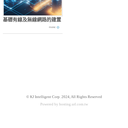
基礎有線及無線網路的建置
© KJ Intelligent Corp. 2024, All Rights Reserved
Powered by hosting.url.com.tw