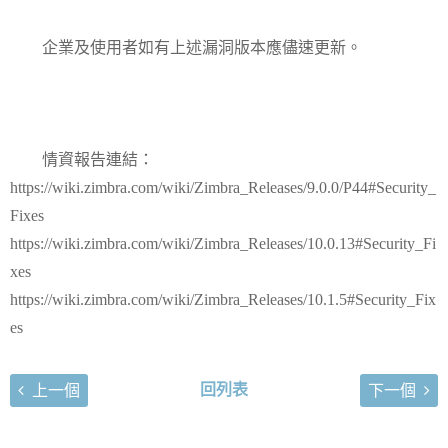
企業及使用者如有上述漏洞版本應儘速更新。
情資報告連結：
https://wiki.zimbra.com/wiki/Zimbra_Releases/9.0.0/P44#Security_
Fixes
https://wiki.zimbra.com/wiki/Zimbra_Releases/10.0.13#Security_Fi
xes
https://wiki.zimbra.com/wiki/Zimbra_Releases/10.1.5#Security_Fix
es
回列表
上一個
下一個