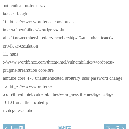
authentication-bypass-v
ia-social-login
10. https://www.wordfence.com/threat-
intel/vulnerabilities/wordpress-plu
gins/tiare-membership/tiare-membership-12-unauthenticated-
privilege-escalation
11. https
://www.wordfence.com/threat-intel/vulnerabilities/wordpress-
plugins/streamtube-core/stre
amtube-core-478-unauthenticated-arbitrary-user-password-change
12. https://www.wordfence
.com/threat-intel/vulnerabilities/wordpress-themes/tiger-2/tiger-
10121-unauthenticated-p
rivilege-escalation
回列表
上一個
下一個