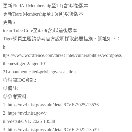
更新FindAll Membership至1.1(含)以後版本
更新Tiare Membership至1.3(含)以後版本
更新S
treamTube Core至4.79(含)以前後版本
Tiger網頁主題請參考官方說明採取必要措施，網址如下：
h
ttps://www.wordfence.com/threat-intel/vulnerabilities/wordpress-
themes/tiger-2/tiger-101
21-unauthenticated-privilege-escalation
◎相關IOC資訊:
◎備註:
◎參考資料:
1. https://nvd.nist.gov/vuln/detail/CVE-2025-13536
2. https://nvd.nist.gov/v
uln/detail/CVE-2025-13538
3. https://nvd.nist.gov/vuln/detail/CVE-2025-13539