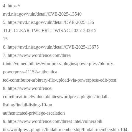
4. https://
nvd.nist.gov/vuln/detail/CVE-2025-13540
5. https://nvd.nist.gov/vuln/detail/CVE-2025-136
TLP: CLEAR TWCERT-TWISAC-202512-0015
15
6. https://nvd.nist.gov/vuln/detail/CVE-2025-13675
7. https://www.wordfence.com/threa
t-intel/vulnerabilities/wordpress-plugins/powerpress/blubrry-
powerpress-11152-authentica
ted-contributor-arbitrary-file-upload-via-powerpress-edit-post
8. https://www.wordfence.
com/threat-intel/vulnerabilities/wordpress-plugins/findall-
listing/findall-listing-10-un
authenticated-privilege-escalation
9. https://www.wordfence.com/threat-intel/vulnerabili
ties/wordpress-plugins/findall-membership/findall-membership-104-