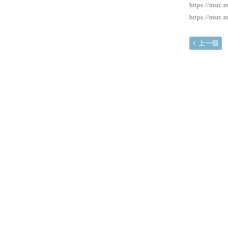
https://msrc.
https://msrc.
上一個