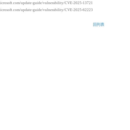
microsoft.com/update-guide/vulnerability/CVE-2025-13721
microsoft.com/update-guide/vulnerability/CVE-2025-62223
回列表
© KJ Intelligent Corp. 2024, All Rights Reserved