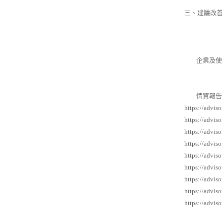
三、建議改
企業及使用
情資報告
https://advis
https://advis
https://advis
https://advis
https://advis
https://advis
https://advis
https://advis
https://advis