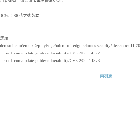
者如有上述漏洞版本應儘速更新：
.0.3650.80 或之後版本。
連結：
.microsoft.com/en-us/DeployEdge/microsoft-edge-relnotes-security#december-11-2
microsoft.com/update-guide/vulnerability/CVE-2025-14372
microsoft.com/update-guide/vulnerability/CVE-2025-14373
回列表