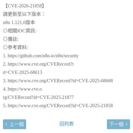
【CVE-2026-21858】
請更新至以下版本：
n8n 1.121.0版本
◎相關IOC資訊:
◎備註:
◎參考資料:
1. https://github.com/n8n-io/n8n/security
2. https://www.cve.org/CVERecord?i
d=CVE-2025-68613
3. https://www.cve.org/CVERecord?id=CVE-2025-68668
4. https://www.cve.o
rg/CVERecord?id=CVE-2025-21877
5. https://www.cve.org/CVERecord?id=CVE-2025-21858
回列表
上一個
下一個