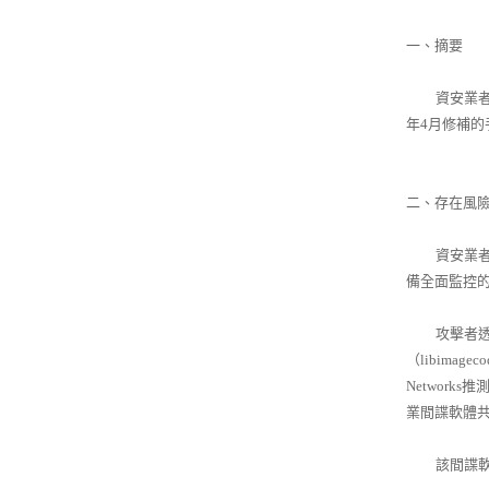
一、摘要
資安業者Pa
年4月修補的手
二、存在風
資安業者Pal
備全面監控
攻擊者透過格
（libimag
Networks
業間諜軟體共
該間諜軟體主要