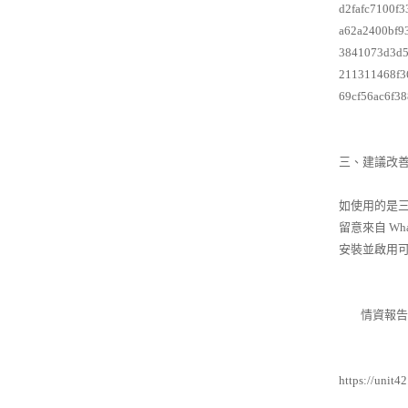
d2fafc7100f
a62a2400bf9
3841073d3d5
211311468f3
69cf56ac6f3
三、建議改
如使用的是三星
留意來自 Wh
安裝並啟用
情資報告
https://unit4