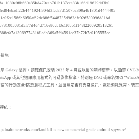
33a11089e98b660a85hd479eab761b137cca83b166d19629dd3b0
3ed84ebadf22b4441924f904d3fcda7d1507ba309a4b1801d4444495
1e0f2e1586b6050af62de886f5448735d963dfc026580096d81bd
6731005031d5f77d4d4d716e80cbf3c1f0bb1f148f2200920513261
8888efa7a1306977431fdledb369a5fd4591ce37b72b7e0195555ee
善措施
 Galaxy 裝置，請確保已安裝 2025 年 4 月或以後的韌體更新，以涵蓋 CVE-202
atsApp 或其他通訊應用程式的可疑影像檔案，特別是 DNG 或命名類似 “WhatsA
可信的行動安全/防惡意程式工具，並留意是否有異常通訊、電量消耗異常、裝
連結：
2.paloaltonetworks.com/landfall-is-new-commercial-grade-android-spyware/