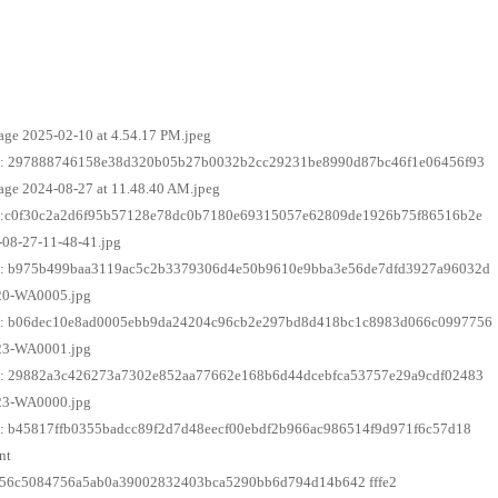
ge 2025-02-10 at 4.54.17 PM.jpeg
: 297888746158e38d320b05b27b0032b2cc29231be8990d87bc46f1e06456f93
ge 2024-08-27 at 11.48.40 AM.jpeg
:c0f30c2a2d6f95b57128e78dc0b7180e69315057e62809de1926b75f86516b2e
08-27-11-48-41.jpg
: b975b499baa3119ac5c2b3379306d4e50b9610e9bba3e56de7dfd3927a96032d
0-WA0005.jpg
: b06dec10e8ad0005ebb9da24204c96cb2e297bd8d418bc1c8983d066c0997756
3-WA0001.jpg
: 29882a3c426273a7302e852aa77662e168b6d44dcebfca53757e29a9cdf02483
3-WA0000.jpg
: b45817ffb0355badcc89f2d7d48eecf00ebdf2b966ac986514f9d971f6c57d18
nt
b56c5084756a5ab0a39002832403bca5290bb6d794d14b642 fffe2