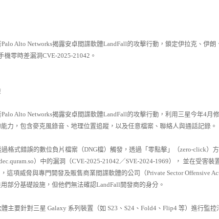
lo Alto Networks揭露安卓間諜軟體LandFall的攻擊行動，鎖定伊
機零時差漏洞CVE-2025-21042。
險
o Alto Networks揭露安卓間諜軟體LandFall的攻擊行動，利用三星今年4月
的能力，包含麥克風錄音、地理位置追蹤，以及任意檔案、聯絡人與通話記錄。
式錯誤的數位負片檔案（DNG檔）觸發，透過「零點擊」（zero-click
ecodec.quram.so）中的漏洞（CVE-2025-21042／SVE-2024-1969）， 
推測，這項威脅與專門開發及販售商業間諜軟體的公司（Private Sector Offensi
用部分基礎設施，但他們無法確認LandFall開發商的身分。
針對三星 Galaxy 系列裝置（如 S23、S24、Fold4、Flip4 等）進行監