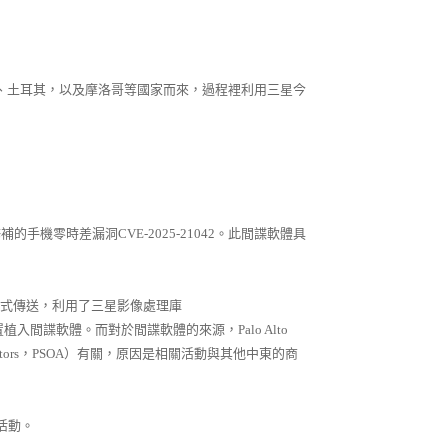
拉克、伊朗、土耳其，以及摩洛哥等國家而來，過程裡利用三星今
修補的手機零時差漏洞CVE-2025-21042。此間諜軟體具
）方式傳送，利用了三星影像處理庫
並在受害裝置植入間諜軟體。而對於間諜軟體的來源，Palo Alto
ve Actors，PSOA）有關，原因是相關活動與其他中東的商
控活動。